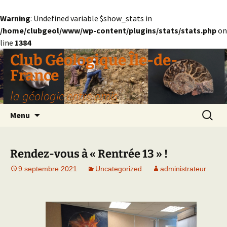
Warning
: Undefined variable $show_stats in
/home/clubgeol/www/wp-content/plugins/stats/stats.php
on
line
1384
Aller
Club Géologique Île-de-
au
France
contenu
la géologie entre amis
Recherc
Menu
Rendez-vous à « Rentrée 13 » !
9 septembre 2021
Uncategorized
administrateur