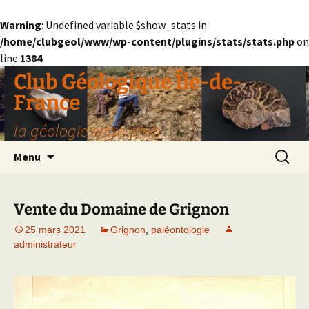
Warning
: Undefined variable $show_stats in
/home/clubgeol/www/wp-content/plugins/stats/stats.php
on
line
1384
Aller
Club Géologique Île-de-
au
France
contenu
la géologie entre amis
Recherc
Menu
Vente du Domaine de Grignon
25 mars 2021
Grignon
,
paléontologie
administrateur