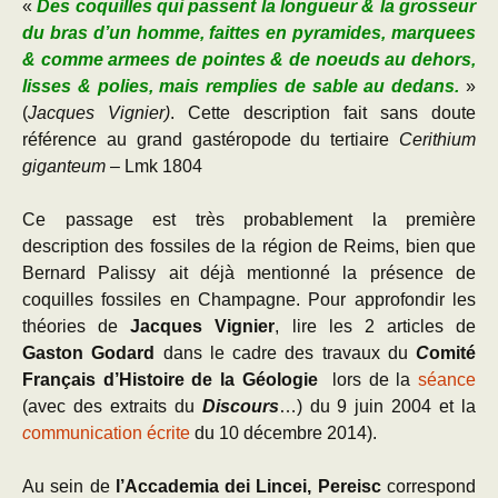
«
Des coquilles qui passent la longueur & la grosseur
du bras d’un homme, faittes en pyramides, marquees
& comme armees de pointes & de noeuds au dehors,
lisses & polies, mais remplies de sable au dedans.
»
(
Jacques Vignier)
. Cette description fait sans doute
référence au grand gastéropode du tertiaire
Cerithium
giganteum
– Lmk 1804
Ce passage est très probablement la première
description des fossiles de la région de Reims, bien que
Bernard Palissy ait déjà mentionné la présence de
coquilles fossiles en Champagne. Pour approfondir les
théories de
Jacques Vignier
, lire les 2 articles de
Gaston Godard
dans le cadre des travaux du
C
omité
Français d’Histoire de la Géologie
lors de la
séance
(avec des extraits du
Discours
…) du 9 juin 2004 et la
c
ommunication écrite
du 10 décembre 2014).
Au sein de
l’Accademia dei Lincei, Pereisc
correspond