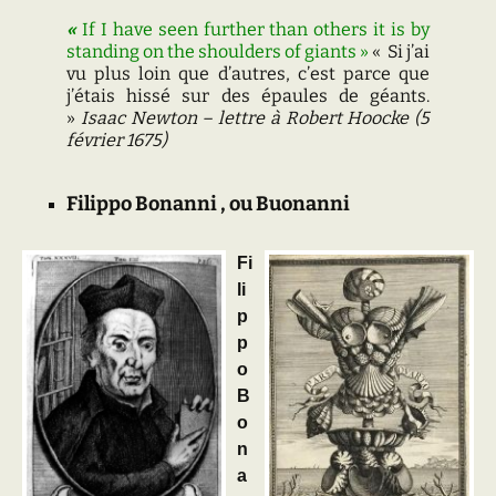
«
If I have seen further than others it is by
standing on the shoulders of giants
»
« Si j’ai
vu plus loin que d’autres, c’est parce que
j’étais hissé sur des épaules de géants.
»
Isaac Newton – lettre à Robert Hoocke (5
février 1675)
Filippo Bonanni
, ou
Buonanni
Fi
li
p
p
o
B
o
n
a