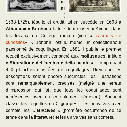
n
ni
(
1638-1725), jésuite et érudit italien succède en 1698 à
Athanasius Kircher
à la tête du « musée » Kircher dans
les locaux du Collège romain (voir «
cabinets de
curiosités
« ). Bonanni est lui-même un collectionneur
passionné de coquillages. En 1681 il publie le premier
recueil exclusivement consacré aux
mollusques
, intitulé
«
Ricreatione dell’occhio e della mente «
, comprenant
450 planches illustrées de coquillages. Bien que les
descriptions soient encore succinctes, les illustrations
sont remarquablement précises (malgré une erreur
d’impression qui fait que tous les coquillages sont
représentés avec un enroulement sénestre). Bonanni
classe les coquilles en 3 groupes : les univalves avec
cornets, les «
Bivalves
» (première occurrence de ce
terme dans la littérature) et les univalves sans cornets.