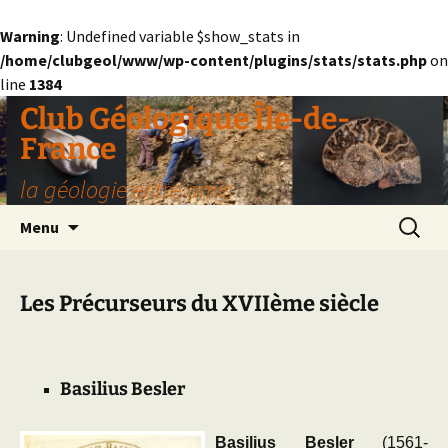
Warning
: Undefined variable $show_stats in
/home/clubgeol/www/wp-content/plugins/stats/stats.php
on
line
1384
Aller
Club Géologique Île-de-
au
France
contenu
la géologie entre amis
Recherc
Menu
Les Précurseurs du XVIIème siècle
Basilius
Besler
Basilius Besler
(1561-