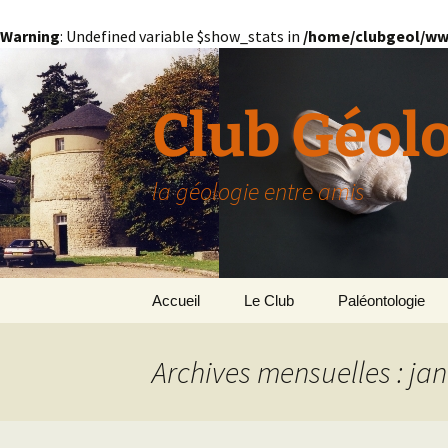
Warning
: Undefined variable $show_stats in
/home/clubgeol/ww
Aller
au
contenu
Club Géol
la géologie entre amis
Accueil
Le Club
Paléontologie
Présentation générale
L’Homme et la Co
Archives mensuelles : jan
Paris
Le Bassin Parisi
Grignon
GRIGNON – 78