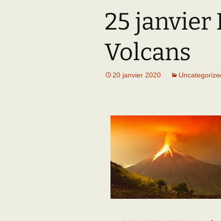
25 janvier
Adhésion
Les Travaux de l
Paléo
Documents (accès
Volcans
restreint)
20 janvier 2020
Uncategorize