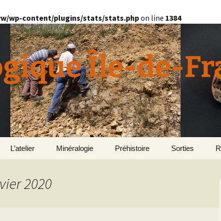
w/wp-content/plugins/stats/stats.php
on line
1384
ogique Île-de-F
L’atelier
Minéralogie
Préhistoire
Sorties
R
quille
Divers minéralogie
vier 2020
en
Géomorphologie du
Pétrographie
Bassin parisien
Le Domaine de Grignon