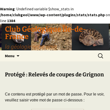
Warning
: Undefined variable $show_stats in
/home/clubgeol/www/wp-content/plugins/stats/stats.php
on
line
1384
Aller
Club Géologique Île-de-
au
France
contenu
la géologie entre amis
Recherc
Menu
Protégé : Relevés de coupes de Grignon
Ce contenu est protégé par un mot de passe. Pour le voir,
veuillez saisir votre mot de passe ci-dessous :