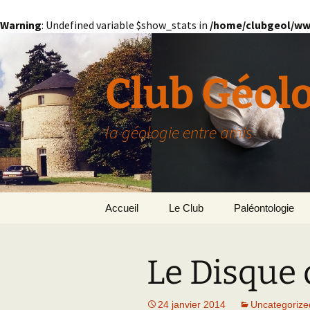
Warning
: Undefined variable $show_stats in
/home/clubgeol/ww
Aller
au
contenu
Club Géol
la géologie entre amis
Accueil
Le Club
Paléontologie
Présentation générale
L’Homme et la Co
Le Disque
Paris
Le Bassin Parisi
Grignon
GRIGNON – 78
24 janvier 2014
Uncategorize