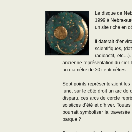
Adhésion
Les Travaux de l
Le disque de Nebr
Paléo
1999 à
Nebra-sur
Documents (accès
restreint)
un site riche en o
Il daterait d’envi
scientifiques, (d
radioactif, etc…)
ancienne représentation du ciel.
un diamètre de 30 centimètres.
Sept points représenteraient les 
lune, sur le côté droit un arc de 
disparu, ces arcs de cercle repré
solstices d’été et d’hiver. Toute
pourrait symboliser la traversée 
barque ?