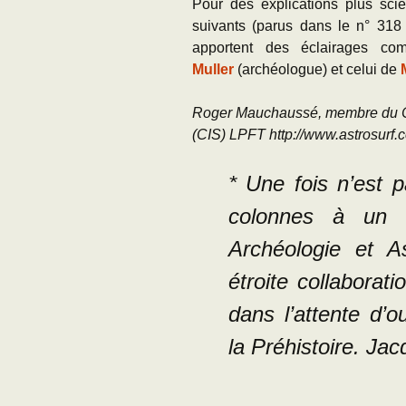
Pour des explications plus scien
suivants (parus dans le n° 318
apportent des éclairages co
Muller
(archéologue) et celui de
Roge
r Mauchaussé, membre du Cl
(CIS) LPFT http://www.astrosurf.c
*
Une fois n’est 
colonnes à un ar
Archéologie et A
étroite collaborati
dans l’attente d’o
la Préhistoire. Jac