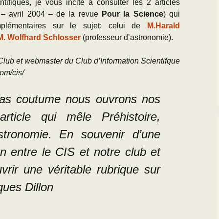
tifiques, je vous incite à consulter les 2 articles
 – avril 2004 – de la revue
Pour la Science
) qui
mplémentaires sur le sujet: celui de
M.Harald
M. Wolfhard Schlosser
(professeur d’astronomie).
ub et webmaster du Club d’Information Scientifque
om/cis/
pas coutume nous ouvrons nos
ticle qui mêle Préhistoire,
stronomie. En souvenir d’une
on entre le CIS et notre club et
uvrir une véritable rubrique sur
ques Dillon