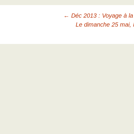
Navigation
←
Déc 2013 : Voyage à la
Le dimanche 25 mai, l
des
articles