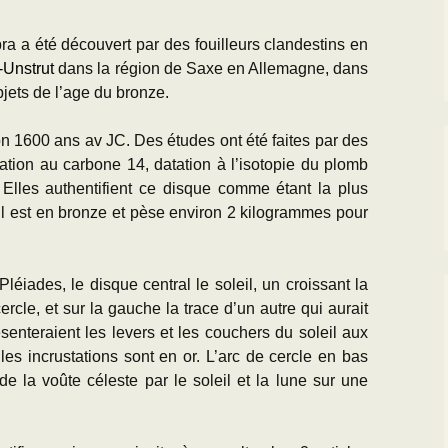
Paléogéographie* du
Bassin parisien
’Equipe
Les Scientifiques à
Activités
a a été découvert par des fouilleurs clandestins en
Grignon
Les premières cartes
-Unstrut
dans la région de Saxe en Allemagne, dans
géologiques du Bassin
CR des Réunions
bjets de l’age du bronze.
parisien
La Falunière de Grignon
Documentation réunions
L’échelle
La Collection de la
thématiques
ron 1600 ans av JC. Des études ont été faites par des
chronostratigraphique
falunière
atation au carbone 14, datation à l’isotopie du plomb
Les Travaux des
. Elles authentifient ce disque comme étant la plus
Transgression/Régression
Exposition permanente
Equipiers
 Il est en bronze et pèse environ 2 kilogrammes pour
marine
et Galerie de Photos
Documentation pour la
25 mai 2014 : Les 25
détermination des
ans de Grignon
Pléiades, le disque central le soleil, un croissant la
fossiles de l’Eocène du
BP
cercle, et sur la gauche la trace d’un autre qui aurait
Grignon menacé !!
senteraient les levers et les couchers du soleil aux
s les incrustations sont en or. L’arc de cercle en bas
de la voûte céleste par le soleil et la lune sur une