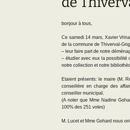
de Thiver
Adhésion
Les Travaux de l
Paléo
Documents (accès
bonjour à tous,
restreint)
Ce samedi 14 mars, Xavier Vrina
de la commune de Thiverval-Grign
– leur faire part de notre démé
– étudier avec eux la possibilité 
notre collection et notre bibliothè
Etaient présents: le maire (M. 
conseillère en charge des affa
conseiller municipal.
(A noter que Mme Nadine Gohard
100% des 251 votes)
M. Lucet et Mme Gohard nous ont 