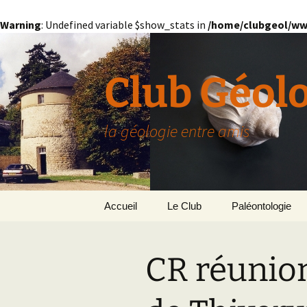
Warning
: Undefined variable $show_stats in
/home/clubgeol/ww
Aller
au
contenu
Club Géol
la géologie entre amis
Accueil
Le Club
Paléontologie
Présentation générale
L’Homme et la Co
CR réunion
Paris
Le Bassin Parisi
Grignon
GRIGNON – 78