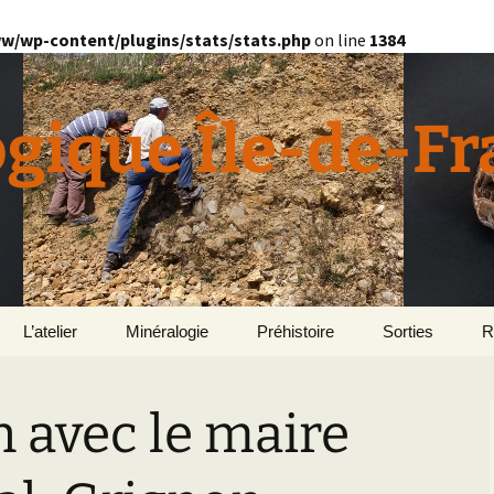
w/wp-content/plugins/stats/stats.php
on line
1384
ogique Île-de-F
L’atelier
Minéralogie
Préhistoire
Sorties
R
quille
Divers minéralogie
 avec le maire
en
Géomorphologie du
Pétrographie
Bassin parisien
Le Domaine de Grignon