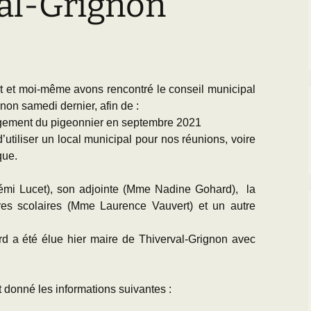
val-Grignon
Paléogéographie* du
Bassin parisien
’Equipe
Les Scientifiques à
Activités
Grignon
Les premières cartes
géologiques du Bassin
CR des Réunions
parisien
La Falunière de Grignon
Documentation réunions
t et moi-même avons rencontré le conseil municipal
L’échelle
La Collection de la
thématiques
on samedi dernier, afin de :
chronostratigraphique
falunière
nagement du pigeonnier en septembre 2021
Les Travaux des
Transgression/Régression
Exposition permanente
Equipiers
d’utiliser un local municipal pour nos réunions, voire
marine
et Galerie de Photos
que.
Documentation pour la
25 mai 2014 : Les 25
Rémi Lucet), son adjointe (Mme Nadine Gohard), la
détermination des
ans de Grignon
fossiles de l’Eocène du
ires scolaires (Mme Laurence Vauvert) et un autre
BP
Grignon menacé !!
 a été élue hier maire de Thiverval-Grignon avec
donné les informations suivantes :