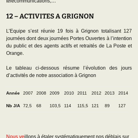
télécommunications,…
12 – ACTIVITES A GRIGNON
L’Equipe s’est réunie 19 fois à Grignon totalisant 127
journées dont deux journées Portes Ouvertes à l’intention
du public et des agents actifs et retraités de La Poste et
Orange.
Le tableau ci-dessous résume l’évolution des jours
d’activités de notre association à Grignon
Année
2007
2008
2009
2010
2011
2012
2013
2014
Nb J/A
72,5
68
103,5
114
115,5
121
89
127
Nous ve
illons à étaler systématiquement nos déblais sur