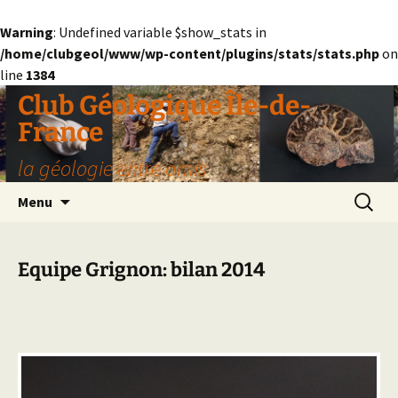
Warning
: Undefined variable $show_stats in
/home/clubgeol/www/wp-content/plugins/stats/stats.php
on
line
1384
Aller
Club Géologique Île-de-
au
France
contenu
la géologie entre amis
Recherc
Menu
Equipe Grignon: bilan 2014