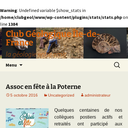
Warning
: Undefined variable $show_stats in
/home/clubgeol/www/wp-content/plugins/stats/stats.php
on
line
1384
Aller
Club Géologique Île-de-
au
France
contenu
la géologie entre amis
Recherc
Menu
Assoc en fête à la Poterne
5 octobre 2016
Uncategorized
administrateur
Quelques centaines de nos
collègues postiers actifs et
retraités ont participé aux