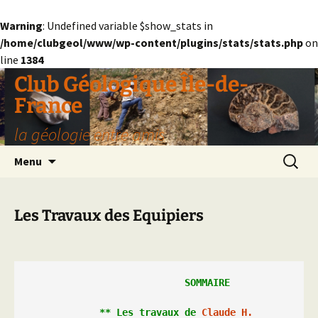
Warning
: Undefined variable $show_stats in
/home/clubgeol/www/wp-content/plugins/stats/stats.php
on
line
1384
Aller
Club Géologique Île-de-
au
France
contenu
la géologie entre amis
Recherc
Menu
Les Travaux des Equipiers
               SOMMAIRE

** Les 
travaux
 de 
Claude H.