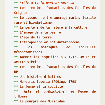
** 
Athleta (volutospina) spinosa
** 
Les premières évocations des fossiles de 
Grignon
** 
Le byssus : entre ancrage marin, textile 
rare et biomimétisme
**
La perle : de la nature à la culture
** 
L'image dans la pierre
** 
L'âge de la terre
** 
Anthropocène or not Anthropocène
**
 Les mosaïques de coquilles 
mésopotamiennes
*
* 
Nommer les coquilles 
au
x XVIᵉ, XVIIᵉ et 
XVIIIᵉ siècles 
**
Les premières évocations des fossiles du 
BP
**
Une histoire d'huitres
**
Meretrix lusoria (Röding, 1798)
**
La femme et la coquille 
**
'Arts et préhistoire' au Musée de 
l'Homme
**
La pourpre des Muricidae