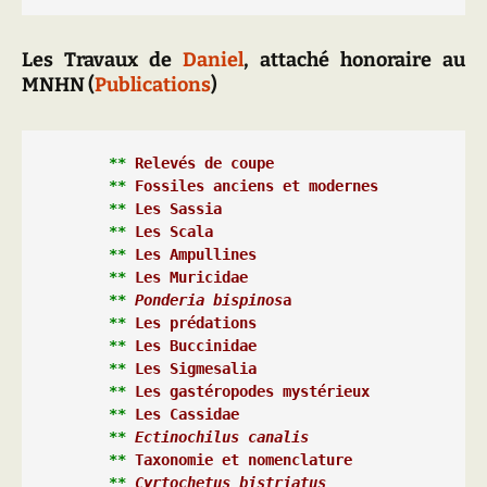
Les Travaux de
Daniel
,
attaché honoraire au
MNHN (
Publications
)
**
Relevés de coupe
**
Fossiles anciens et modernes
**
 Les 
Sassia
**
 Les 
Scala
**
 Les 
Ampullines
**
 Les 
Muricidae
**
Ponderia bispinos
a
**
 Les 
prédations
**
 Les 
Buccinidae
*
*
 Les 
Sigmesalia
**
 Les 
gastéropodes mystérieux
**
 Les 
Cassidae
**
Ectinochilus canalis
**
Taxonomie et nomenclature
**
Cyrtochetus bistriatus