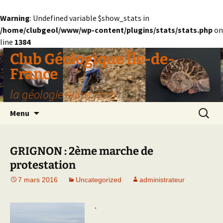
Warning
: Undefined variable $show_stats in
/home/clubgeol/www/wp-content/plugins/stats/stats.php
on
line
1384
Aller
Club Géologique Île-de-
au
France
contenu
la géologie entre amis
Recherc
Menu
GRIGNON : 2ème marche de
protestation
7 mars 2016
Uncategorized
administrateur
.