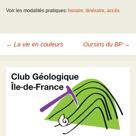
Voir les modalités pratiques:
horaire, itinéraire, accès
Navigation
←
La vie en couleurs
Oursins du BP
→
des
articles