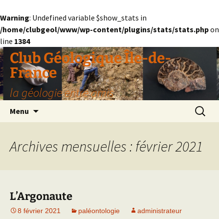
Warning
: Undefined variable $show_stats in
/home/clubgeol/www/wp-content/plugins/stats/stats.php
on
line
1384
Aller
Club Géologique Île-de-
au
France
contenu
la géologie entre amis
Recherc
Menu
Archives mensuelles : février 2021
L’Argonaute
8 février 2021
paléontologie
administrateur