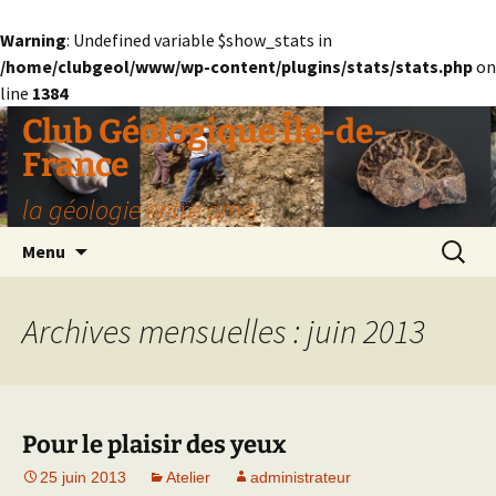
Warning
: Undefined variable $show_stats in
/home/clubgeol/www/wp-content/plugins/stats/stats.php
on
line
1384
Aller
Club Géologique Île-de-
au
France
contenu
la géologie entre amis
Recherc
Menu
Archives mensuelles : juin 2013
Pour le plaisir des yeux
25 juin 2013
Atelier
administrateur