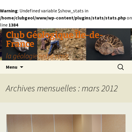
Warning
: Undefined variable $show_stats in
/home/clubgeol/www/wp-content/plugins/stats/stats.php
on
line
1384
Aller
Club Géologique Île-de-
au
France
contenu
la géologie entre amis
Recherc
Menu
Archives mensuelles : mars 2012