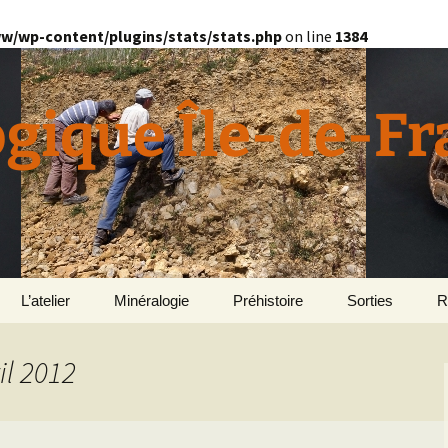
w/wp-content/plugins/stats/stats.php
on line
1384
ogique Île-de-F
L’atelier
Minéralogie
Préhistoire
Sorties
R
quille
Divers minéralogie
il 2012
en
Géomorphologie du
Pétrographie
Bassin parisien
Le Domaine de Grignon