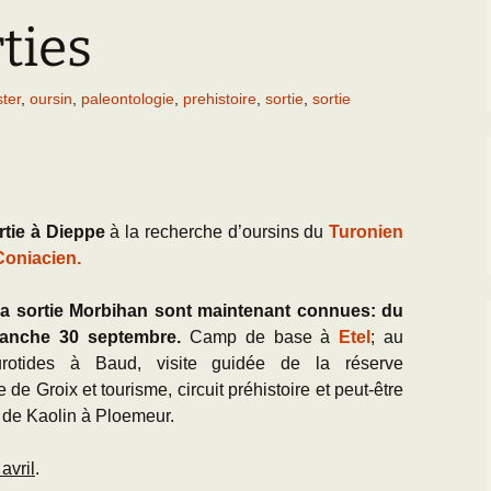
Paléogéographie* du
Bassin parisien
ties
’Equipe
Les Scientifiques à
Activités
Grignon
Les premières cartes
géologiques du Bassin
CR des Réunions
ter
,
oursin
,
paleontologie
,
prehistoire
,
sortie
,
sortie
parisien
La Falunière de Grignon
Documentation réunions
L’échelle
La Collection de la
thématiques
chronostratigraphique
falunière
Les Travaux des
Transgression/Régression
Exposition permanente
Equipiers
rtie à Dieppe
à la recherche d’oursins du
Turonien
marine
et Galerie de Photos
Coniacien.
Documentation pour la
25 mai 2014 : Les 25
détermination des
ans de Grignon
la sortie Morbihan sont maintenant connues: du
fossiles de l’Eocène du
BP
manche 30 septembre.
Camp de base à
Etel
; au
Grignon menacé !!
rotides à Baud, visite guidée de la réserve
e de Groix et tourisme, circuit préhistoire et peut-être
e de Kaolin à Ploemeur.
avril
.