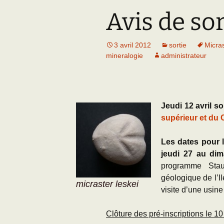
Avis de sor
Adhésion
Les Travaux de l
Paléo
Documents (accès
3 avril 2012
sortie
Micras
restreint)
mineralogie
administrateur
Jeudi 12 avril so
supérieur et du 
Les dates pour 
jeudi 27 au di
programme Stau
géologique de l’Il
micraster leskei
visite d’une usin
Clôture des pré-inscriptions le 10 