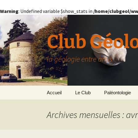
Warning
: Undefined variable $show_stats in
/home/clubgeol/ww
Aller
au
contenu
Club Géol
la géologie entre amis
Accueil
Le Club
Paléontologie
Présentation générale
L’Homme et la Co
Archives mensuelles : avr
Paris
Le Bassin Parisi
Grignon
GRIGNON – 78