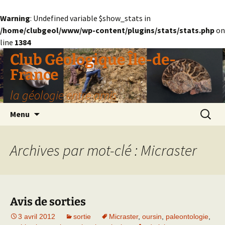
Warning
: Undefined variable $show_stats in
/home/clubgeol/www/wp-content/plugins/stats/stats.php
on
line
1384
Aller
Club Géologique Île-de-
au
France
contenu
la géologie entre amis
Recherc
Menu
Archives par mot-clé : Micraster
Avis de sorties
3 avril 2012
sortie
Micraster
,
oursin
,
paleontologie
,