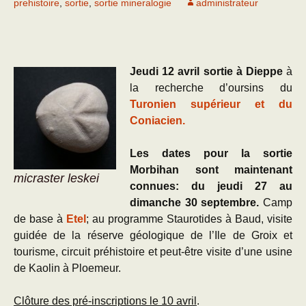
prehistoire
,
sortie
,
sortie mineralogie
administrateur
Jeudi 12 avril sortie à Dieppe
à
la recherche d’oursins du
Turonien supérieur et du
Coniacien.
Les dates pour la sortie
Morbihan sont maintenant
micraster leskei
connues: du jeudi 27 au
dimanche 30 septembre.
Camp
de base à
Etel
; au programme Staurotides à Baud, visite
guidée de la réserve géologique de l’Ile de Groix et
tourisme, circuit préhistoire et peut-être visite d’une usine
de Kaolin à Ploemeur.
Clôture des pré-inscriptions le 10 avril
.