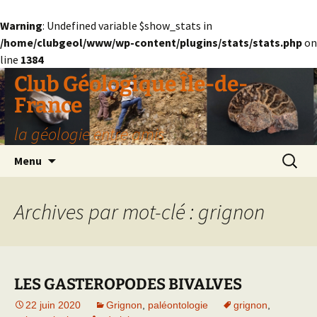
Warning
: Undefined variable $show_stats in
/home/clubgeol/www/wp-content/plugins/stats/stats.php
on
line
1384
Aller
Club Géologique Île-de-
au
France
contenu
la géologie entre amis
Recherc
Menu
Archives par mot-clé : grignon
LES GASTEROPODES BIVALVES
22 juin 2020
Grignon
,
paléontologie
grignon
,