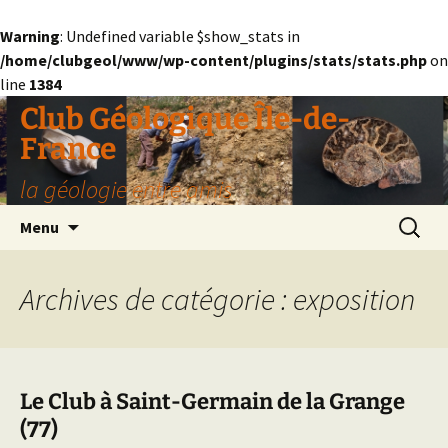
Warning
: Undefined variable $show_stats in
/home/clubgeol/www/wp-content/plugins/stats/stats.php
on
line
1384
Aller
Club Géologique Île-de-
au
France
contenu
la géologie entre amis
Recherc
Menu
Archives de catégorie : exposition
Le Club à Saint-Germain de la Grange
(77)