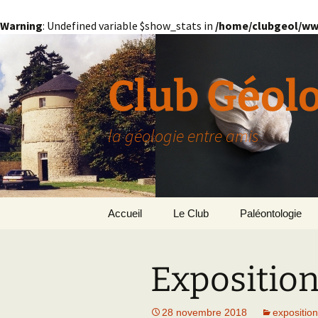
Warning
: Undefined variable $show_stats in
/home/clubgeol/ww
Aller
au
contenu
Club Géol
la géologie entre amis
Accueil
Le Club
Paléontologie
Présentation générale
L’Homme et la Co
Exposition
Paris
Le Bassin Parisi
Grignon
GRIGNON – 78
28 novembre 2018
exposition