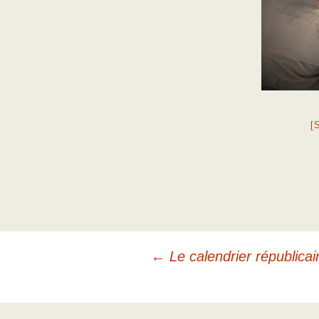
[
Navigation
←
Le calendrier républicai
des