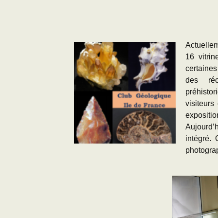
Adhésion
Les Travaux de l
Paléo
Documents (accès
restreint)
Actuellem
16 vitri
certaines
des réc
préhist
visiteur
exposit
Aujourd’
intégré. 
photogra