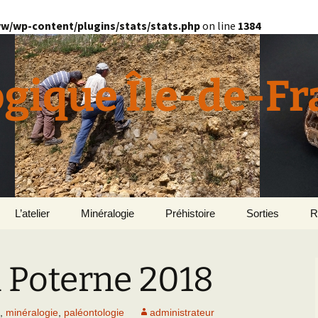
w/wp-content/plugins/stats/stats.php
on line
1384
ogique Île-de-F
L’atelier
Minéralogie
Préhistoire
Sorties
R
quille
Divers minéralogie
 Poterne 2018
en
Géomorphologie du
Pétrographie
Bassin parisien
Le Domaine de Grignon
,
minéralogie
,
paléontologie
administrateur