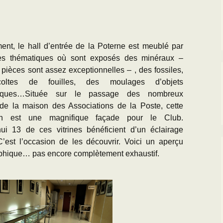
Paléogéographie* du
Bassin parisien
’Equipe
Les Scientifiques à
Activités
Grignon
Les premières cartes
géologiques du Bassin
CR des Réunions
ent, le hall d’entrée de la Poterne est meublé par
parisien
La Falunière de Grignon
nes thématiques où sont exposés des minéraux –
Documentation réunions
L’échelle
La Collection de la
thématiques
 pièces sont assez exceptionnelles – , des fossiles,
chronostratigraphique
falunière
oltes de fouilles, des moulages d’objets
Les Travaux des
oriques…Située sur le passage des nombreux
Transgression/Régression
Exposition permanente
Equipiers
s de la maison des Associations de la Poste, cette
marine
et Galerie de Photos
ion est une magnifique façade pour le Club.
Documentation pour la
25 mai 2014 : Les 25
hui 13 de ces vitrines bénéficient d’un éclairage
détermination des
ans de Grignon
C’est l’occasion de les découvrir. Voici un aperçu
fossiles de l’Eocène du
BP
phique… pas encore complètement exhaustif.
Grignon menacé !!