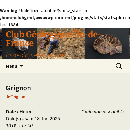
Warning
: Undefined variable $show_stats in
/home/clubgeol/www/wp-content/plugins/stats/stats.php
on
line
1384
Aller
Club Géologique Île-de-
au
France
contenu
la géologie entre amis
Recherc
Menu
Grignon
Grignon
Date / Heure
Carte non disponible
Date(s) - sam 18 Jan 2025
10:00 - 17:00