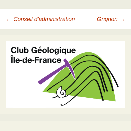
Navigation
←
Conseil d’administration
Grignon
→
des
articles