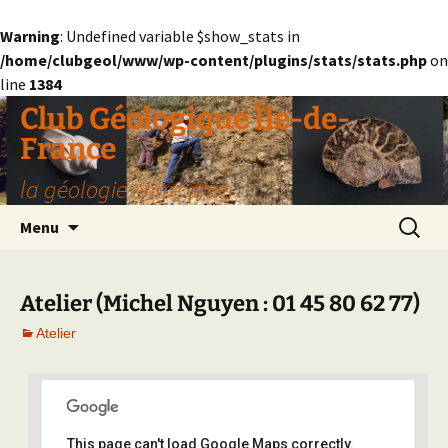
Warning
: Undefined variable $show_stats in
/home/clubgeol/www/wp-content/plugins/stats/stats.php
on
line
1384
Aller
Club Géologique Île-de-
au
France
contenu
la géologie entre amis
Recherc
Menu
Atelier (Michel Nguyen : 01 45 80 62 77)
Atelier
This page can't load Google Maps correctly.