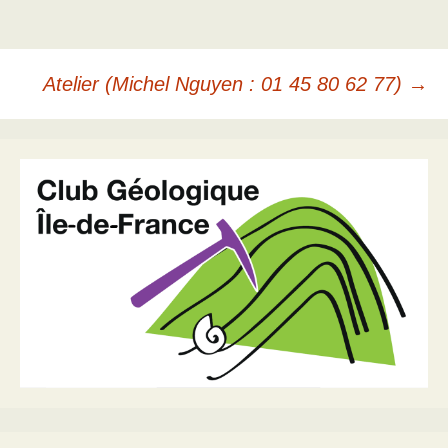
Navigation
Atelier (Michel Nguyen : 01 45 80 62 77)
→
des
articles