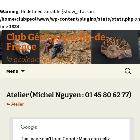
Warning
: Undefined variable $show_stats in
/home/clubgeol/www/wp-content/plugins/stats/stats.php
on
line
1384
Aller
Club Géologique Île-de-
au
France
contenu
la géologie entre amis
Recherc
Menu
Atelier (Michel Nguyen : 01 45 80 62 77)
Atelier
This page can't load Google Maps correctly.