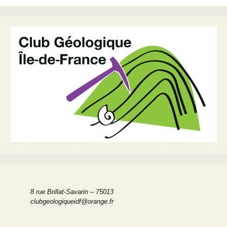
des
articles
8 rue Brillat-Savarin – 75013
clubgeologiqueidf@orange.fr