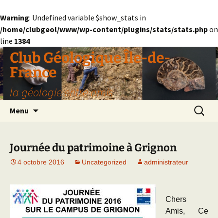
Warning
: Undefined variable $show_stats in
/home/clubgeol/www/wp-content/plugins/stats/stats.php
on
line
1384
Aller
Club Géologique Île-de-
au
France
contenu
la géologie entre amis
Recherc
Menu
Journée du patrimoine à Grignon
4 octobre 2016
Uncategorized
administrateur
Chers
Amis, Ce