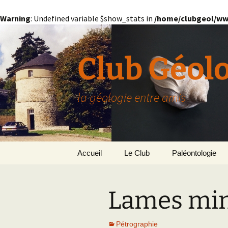
Warning
: Undefined variable $show_stats in
/home/clubgeol/ww
Aller
au
contenu
Club Géol
la géologie entre amis
Accueil
Le Club
Paléontologie
Présentation générale
L’Homme et la Co
Lames mi
Paris
Le Bassin Parisi
Grignon
GRIGNON – 78
Pétrographie