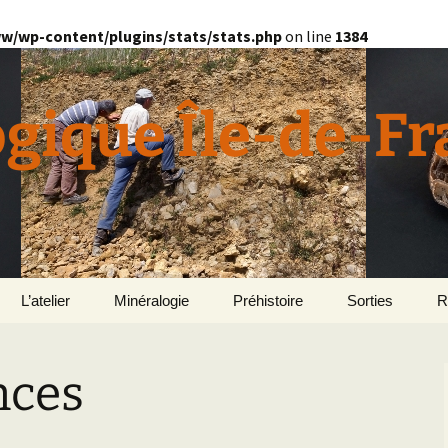
w/wp-content/plugins/stats/stats.php
on line
1384
ogique Île-de-F
L’atelier
Minéralogie
Préhistoire
Sorties
R
quille
Divers minéralogie
nces
en
Géomorphologie du
Pétrographie
Bassin parisien
Le Domaine de Grignon