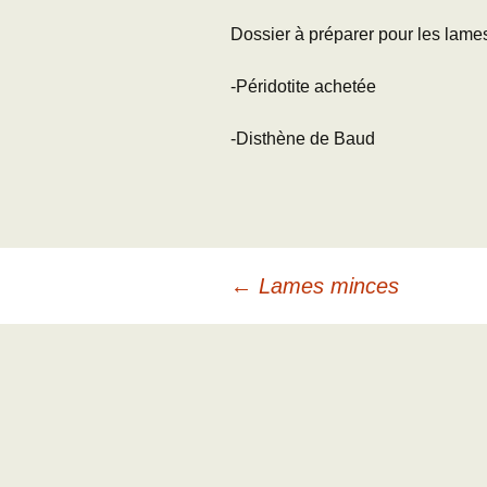
Dossier à préparer pour les lame
-Péridotite achetée
-Disthène de Baud
Navigation
←
Lames minces
des
articles