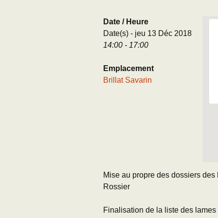
Adhésion
Les Travaux de l
Date / Heure
Paléo
Date(s) - jeu 13 Déc 2018
Documents (accès
14:00 - 17:00
restreint)
Emplacement
Brillat Savarin
Mise au propre des dossiers de
Rossier
Finalisation de la liste des lames