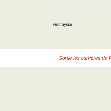
J
Vercruysse
Navigation
←
Sortie les carrières de 
des
articles