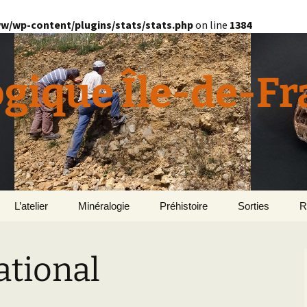
w/wp-content/plugins/stats/stats.php
on line
1384
ogique Île-de-F
L’atelier
Minéralogie
Préhistoire
Sorties
R
quille
Divers minéralogie
ational
en
Géomorphologie du
Pétrographie
Bassin parisien
Le Domaine de Grignon