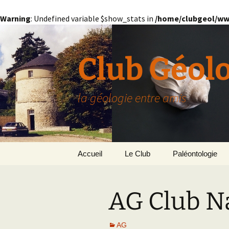
Warning
: Undefined variable $show_stats in
/home/clubgeol/ww
Aller
au
contenu
Club Géol
la géologie entre amis
Accueil
Le Club
Paléontologie
Présentation générale
L’Homme et la Co
AG Club N
Paris
Le Bassin Parisi
Grignon
GRIGNON – 78
AG