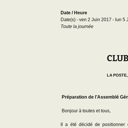
Adhésion
Les Travaux de l
Date / Heure
Paléo
Date(s) - ven 2 Juin 2017 - lun 5
Documents (accès
Toute la journée
restreint)
CLUB
LA POSTE
Préparation de l’Assemblé Gén
Bonjour à toutes et tous,
Il a été décidé de positionner