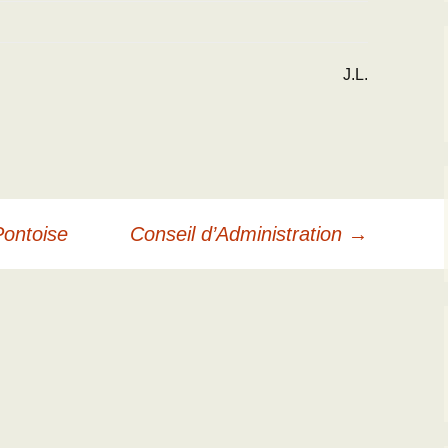
.L.
Pontoise
Conseil d’Administration
→