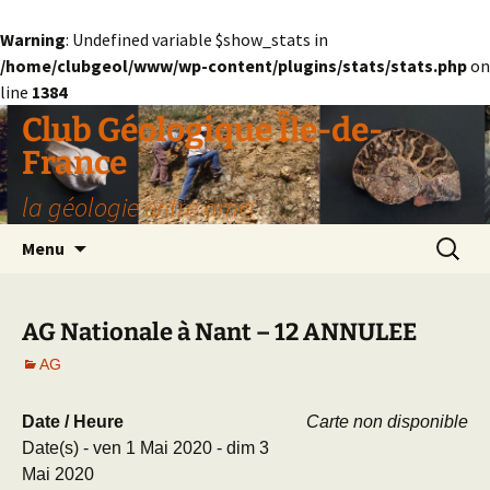
Warning
: Undefined variable $show_stats in
/home/clubgeol/www/wp-content/plugins/stats/stats.php
on
line
1384
Aller
Club Géologique Île-de-
au
France
contenu
la géologie entre amis
Recherc
Menu
AG Nationale à Nant – 12 ANNULEE
AG
Date / Heure
Carte non disponible
Date(s) - ven 1 Mai 2020 - dim 3
Mai 2020