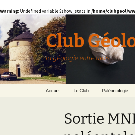
Warning
: Undefined variable $show_stats in
/home/clubgeol/ww
Aller
au
contenu
Club Géol
la géologie entre amis
Accueil
Le Club
Paléontologie
Présentation générale
L’Homme et la Co
Sortie MN
Paris
Le Bassin Parisi
Grignon
GRIGNON – 78