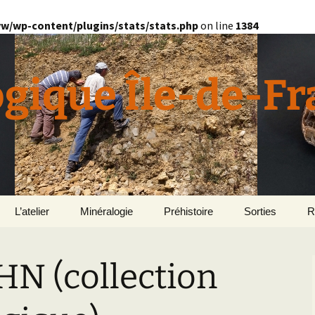
w/wp-content/plugins/stats/stats.php
on line
1384
ogique Île-de-F
L’atelier
Minéralogie
Préhistoire
Sorties
R
quille
Divers minéralogie
HN (collection
en
Géomorphologie du
Pétrographie
Bassin parisien
Le Domaine de Grignon