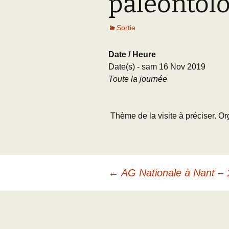
paléontol
Adhésion
Les Travaux de l
Paléo
Sortie
Documents (accès
restreint)
Date / Heure
Date(s) - sam 16 Nov 2019
Toute la journée
Thème de la visite à préciser. Or
Navigation
←
AG Nationale à Nant 
des