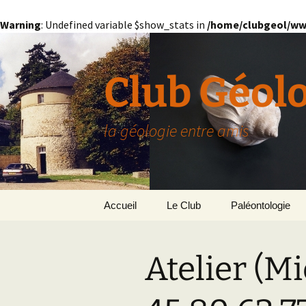
Warning
: Undefined variable $show_stats in
/home/clubgeol/ww
Aller
au
contenu
Club Géol
la géologie entre amis
Accueil
Le Club
Paléontologie
Présentation générale
L’Homme et la Co
Atelier (M
Paris
Le Bassin Parisi
Grignon
GRIGNON – 78