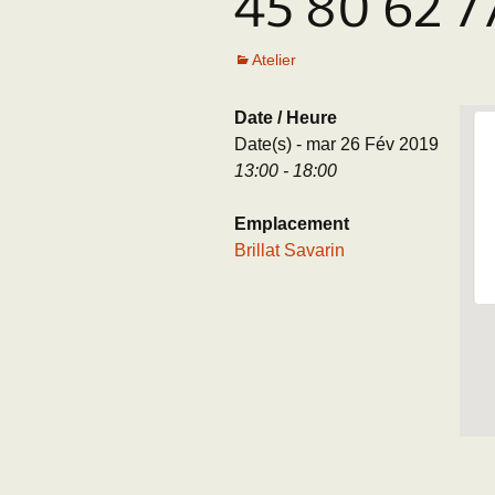
45 80 62 7
Adhésion
Les Travaux de l
Paléo
Atelier
Documents (accès
restreint)
Date / Heure
Date(s) - mar 26 Fév 2019
13:00 - 18:00
Emplacement
Brillat Savarin