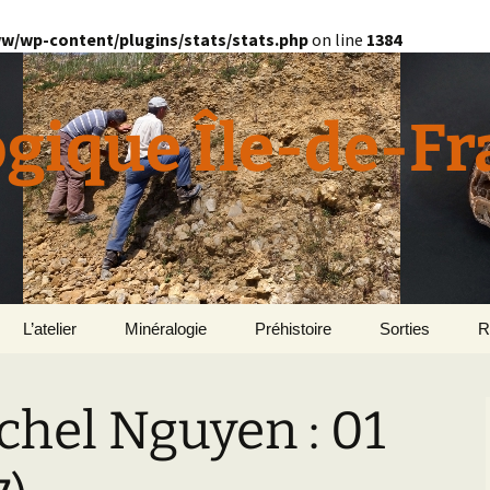
w/wp-content/plugins/stats/stats.php
on line
1384
ogique Île-de-F
L’atelier
Minéralogie
Préhistoire
Sorties
R
quille
Divers minéralogie
ichel Nguyen : 01
en
Géomorphologie du
Pétrographie
Bassin parisien
Le Domaine de Grignon