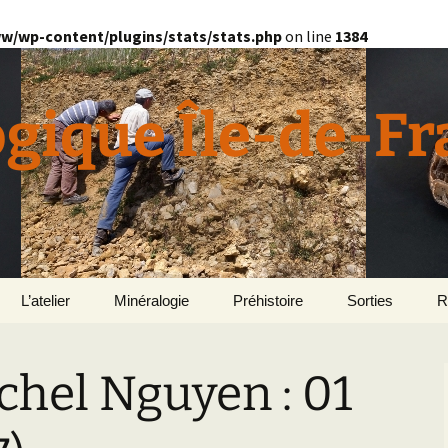
w/wp-content/plugins/stats/stats.php
on line
1384
ogique Île-de-F
L’atelier
Minéralogie
Préhistoire
Sorties
R
quille
Divers minéralogie
ichel Nguyen : 01
en
Géomorphologie du
Pétrographie
Bassin parisien
Le Domaine de Grignon