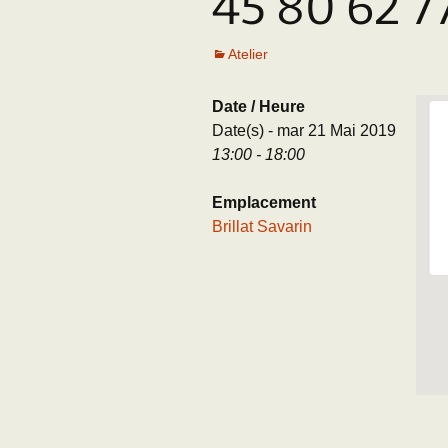
45 80 62 7
Adhésion
Les Travaux de l
Paléo
Atelier
Documents (accès
restreint)
Date / Heure
Date(s) - mar 21 Mai 2019
13:00 - 18:00
Emplacement
Brillat Savarin