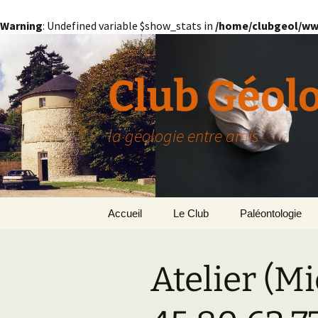
Warning
: Undefined variable $show_stats in
/home/clubgeol/ww
Aller
au
contenu
Club Géol
la géologie entre amis
Accueil
Le Club
Paléontologie
Présentation générale
L’Homme et la Co
Atelier (M
Paris
Le Bassin Parisi
Grignon
GRIGNON – 78