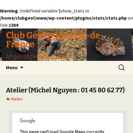
Warning
: Undefined variable $show_stats in
/home/clubgeol/www/wp-content/plugins/stats/stats.php
on
line
1384
Aller
Club Géologique Île-de-
au
France
contenu
la géologie entre amis
Recherc
Menu
Atelier (Michel Nguyen : 01 45 80 62 77)
Atelier
This page can't load Google Maps correctly.