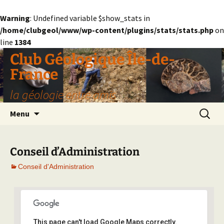
Warning
: Undefined variable $show_stats in
/home/clubgeol/www/wp-content/plugins/stats/stats.php
on
line
1384
Aller
Club Géologique Île-de-
au
France
contenu
la géologie entre amis
Recherc
Menu
Conseil d’Administration
Conseil d'Administration
This page can't load Google Maps correctly.