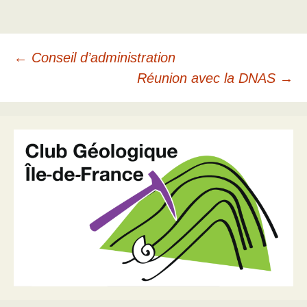
Navigation
←
Conseil d’administration
Réunion avec la DNAS
→
des
articles