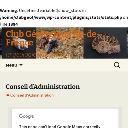
Warning
: Undefined variable $show_stats in
/home/clubgeol/www/wp-content/plugins/stats/stats.php
on
line
1384
Aller
Club Géologique Île-de-
au
France
contenu
la géologie entre amis
Recherc
Menu
Conseil d’Administration
Conseil d'Administration
This page can't load Google Maps correctly.