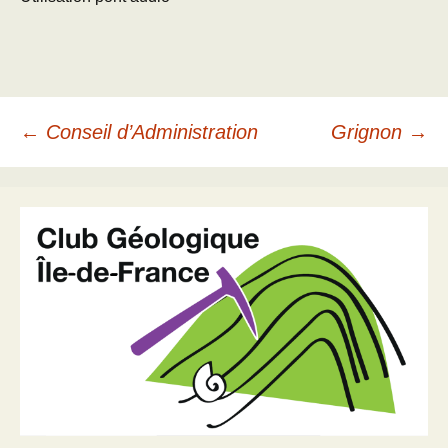
Navigation
←
Conseil d’Administration
Grignon
→
des
articles