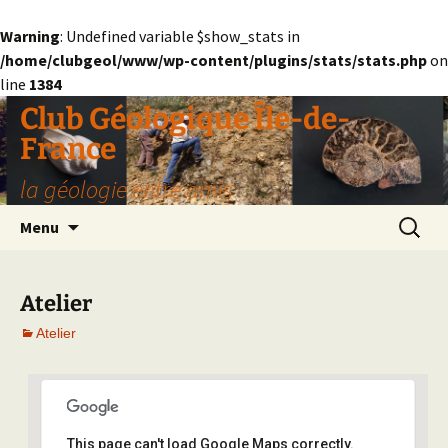
Warning
: Undefined variable $show_stats in
/home/clubgeol/www/wp-content/plugins/stats/stats.php
on
line
1384
Aller
Club Géologique Île-de-
au
France
contenu
la géologie entre amis
Recherc
Menu
Atelier
Atelier
This page can't load Google Maps correctly.