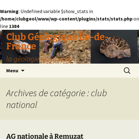
Warning
: Undefined variable $show_stats in
/home/clubgeol/www/wp-content/plugins/stats/stats.php
on
line
1384
Aller
Club Géologique Île-de-
au
France
contenu
la géologie entre amis
Recherc
Menu
Archives de catégorie : club
national
AG nationale à Remuzat