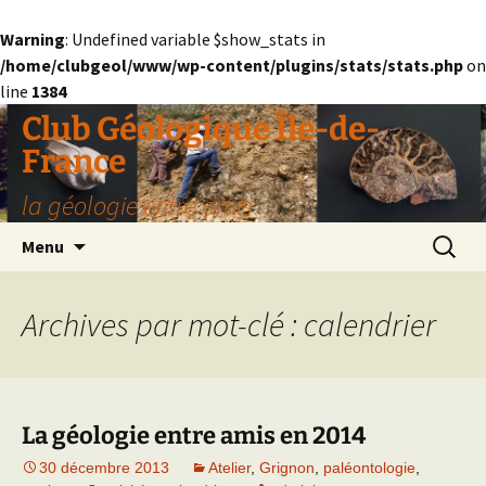
Warning
: Undefined variable $show_stats in
/home/clubgeol/www/wp-content/plugins/stats/stats.php
on
line
1384
Aller
Club Géologique Île-de-
au
France
contenu
la géologie entre amis
Recherc
Menu
Archives par mot-clé : calendrier
La géologie entre amis en 2014
30 décembre 2013
Atelier
,
Grignon
,
paléontologie
,