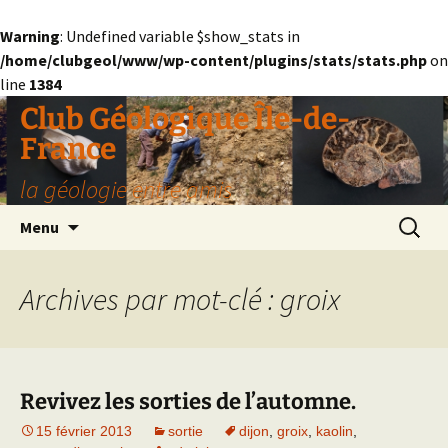
Warning
: Undefined variable $show_stats in
/home/clubgeol/www/wp-content/plugins/stats/stats.php
on
line
1384
Aller
Club Géologique Île-de-
au
France
contenu
la géologie entre amis
Recherc
Menu
Archives par mot-clé : groix
Revivez les sorties de l’automne.
15 février 2013
sortie
dijon
,
groix
,
kaolin
,