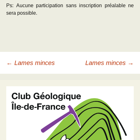
Ps: Aucune participation sans inscription préalable ne
sera possible.
Navigation
←
Lames minces
Lames minces
→
des
articles