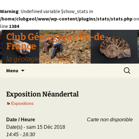
Warning
: Undefined variable $show_stats in
/home/clubgeol/www/wp-content/plugins/stats/stats.php
on
line
1384
Aller
Club Géologique Île-de-
au
France
contenu
la géologie entre amis
Recherc
Menu
Exposition Néandertal
Expositions
Date / Heure
Carte non disponible
Date(s) - sam 15 Déc 2018
14:45 - 16:30