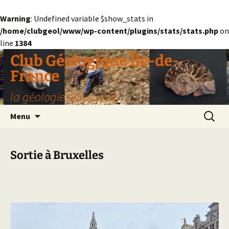
Warning
: Undefined variable $show_stats in
/home/clubgeol/www/wp-content/plugins/stats/stats.php
on
line
1384
Aller
Club Géologique Île-de-
au
France
contenu
la géologie entre amis
Recherc
Menu
Sortie à Bruxelles