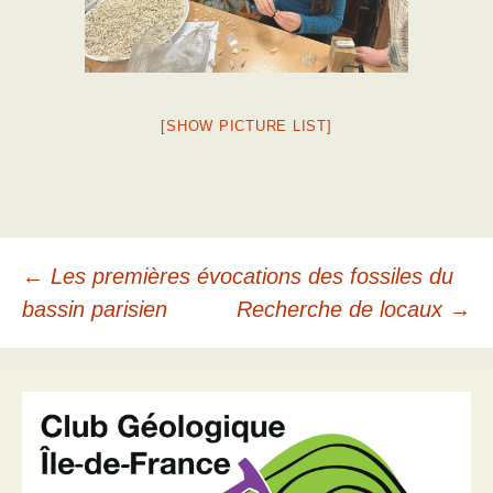
[SHOW PICTURE LIST]
Navigation
←
Les premières évocations des fossiles du
bassin parisien
Recherche de locaux
→
des
articles