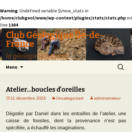
Warning
: Undefined variable $show_stats in
/home/clubgeol/www/wp-content/plugins/stats/stats.php
on
line
1384
Aller
Club Géologique Île-de-
au
France
contenu
la géologie entre amis
Recherc
Menu
Atelier…boucles d’oreilles
11 décembre 2023
Uncategorized
administrateur
Dégotée par Daniel dans les entrailles de l’atelier, une
caisse de fossiles, dont la provenance n’est pas
spécifiée, a échauffé les imaginations.