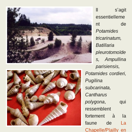
Il s’agit
essentielleme
nt de
Potamides
tricarinatum,
Batillaria
pleurotomoïde
s, Ampullina
parisiensis,
Potamides cordieri,
Pugilina
subcarinata,
Cantharus
polygona
, qui
ressemblent
fortement à la
faune de
La
Chapelle/Plailly en